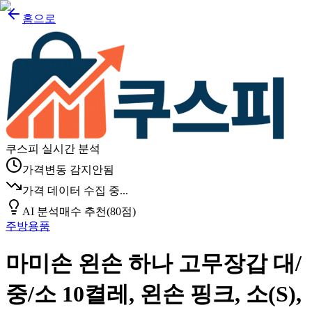
홈으로
쿠스피 실시간 분석
가격변동 감지안됨
가격 데이터 수집 중...
AI 분석
매수 추천
(
80
점)
주방용품
마미손 왼손 하나 고무장갑 대/
중/소 10켤레, 왼손 핑크, 소(S),