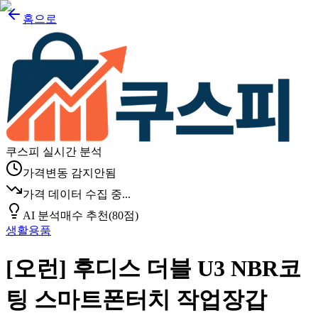
홈으로
쿠스피 실시간 분석
가격변동 감지안됨
가격 데이터 수집 중...
AI 분석
매수 추천
(
80
점)
생활용품
[오런] 후디스 더블 U3 NBR코
팅 스마트폰터치 작업장갑