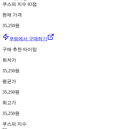
쿠스피 지수
83
점
현재 가격
35,250원
쿠팡에서 구매하기
구매 추천 타이밍
최저가
35,250
원
평균가
35,250
원
최고가
35,250
원
쿠스피 지수