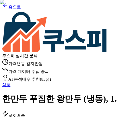
홈으로
쿠스피 실시간 분석
가격변동 감지안됨
가격 데이터 수집 중...
AI 분석
매수 추천
(
83
점)
식품
한만두 푸짐한 왕만두 (냉동), 1.4
로켓배송