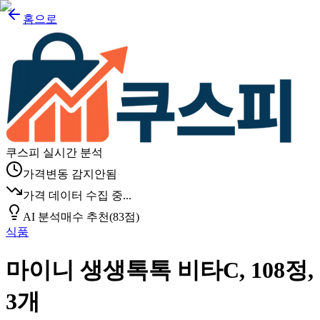
홈으로
쿠스피 실시간 분석
가격변동 감지안됨
가격 데이터 수집 중...
AI 분석
매수 추천
(
83
점)
식품
마이니 생생톡톡 비타C, 108정,
3개