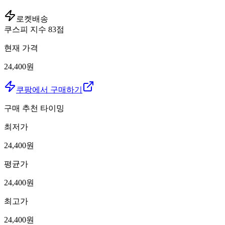
로켓배송
쿠스피 지수
83
점
현재 가격
24,400원
쿠팡에서 구매하기
구매 추천 타이밍
최저가
24,400
원
평균가
24,400
원
최고가
24,400
원