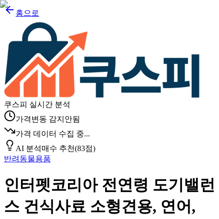
홈으로
쿠스피 실시간 분석
가격변동 감지안됨
가격 데이터 수집 중...
AI 분석
매수 추천
(
83
점)
반려동물용품
인터펫코리아 전연령 도기밸런
스 건식사료 소형견용, 연어,