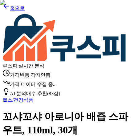
홈으로
쿠스피 실시간 분석
가격변동 감지안됨
가격 데이터 수집 중...
AI 분석
매수 추천
(
83
점)
헬스/건강식품
꼬샤꼬샤 아로니아 배즙 스파
우트, 110ml, 30개