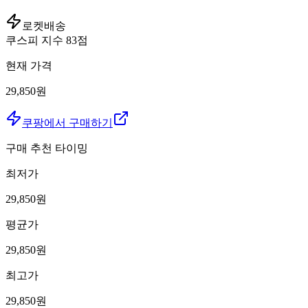
로켓배송
쿠스피 지수
83
점
현재 가격
29,850원
쿠팡에서 구매하기
구매 추천 타이밍
최저가
29,850
원
평균가
29,850
원
최고가
29,850
원