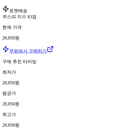
로켓배송
쿠스피 지수
83
점
현재 가격
28,850원
쿠팡에서 구매하기
구매 추천 타이밍
최저가
28,850
원
평균가
28,850
원
최고가
28,850
원