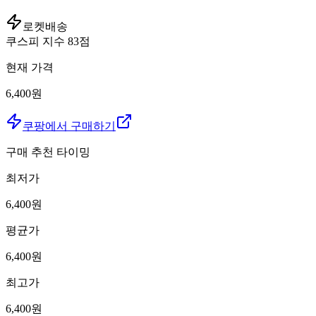
로켓배송
쿠스피 지수
83
점
현재 가격
6,400원
쿠팡에서 구매하기
구매 추천 타이밍
최저가
6,400
원
평균가
6,400
원
최고가
6,400
원