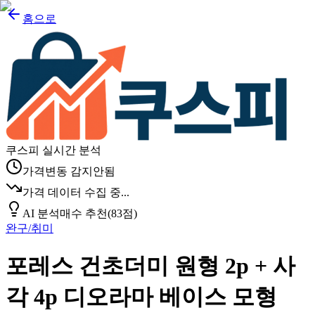
홈으로
쿠스피 실시간 분석
가격변동 감지안됨
가격 데이터 수집 중...
AI 분석
매수 추천
(
83
점)
완구/취미
포레스 건초더미 원형 2p + 사
각 4p 디오라마 베이스 모형