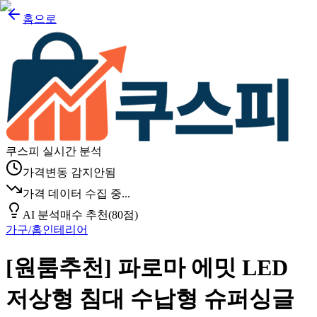
홈으로
쿠스피 실시간 분석
가격변동 감지안됨
가격 데이터 수집 중...
AI 분석
매수 추천
(
80
점)
가구/홈인테리어
[원룸추천] 파로마 에밋 LED
저상형 침대 수납형 슈퍼싱글