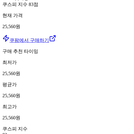
쿠스피 지수
83
점
현재 가격
25,560원
쿠팡에서 구매하기
구매 추천 타이밍
최저가
25,560
원
평균가
25,560
원
최고가
25,560
원
쿠스피 지수