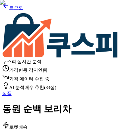
홈으로
쿠스피 실시간 분석
가격변동 감지안됨
가격 데이터 수집 중...
AI 분석
매수 추천
(
83
점)
식품
동원 순백 보리차
로켓배송