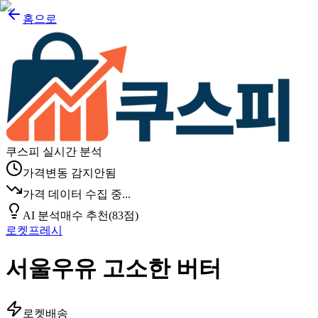
홈으로
쿠스피 실시간 분석
가격변동 감지안됨
가격 데이터 수집 중...
AI 분석
매수 추천
(
83
점)
로켓프레시
서울우유 고소한 버터
로켓배송