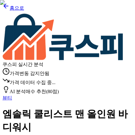
홈으로
쿠스피 실시간 분석
가격변동 감지안됨
가격 데이터 수집 중...
AI 분석
매수 추천
(
80
점)
뷰티
엠솔릭 쿨리스트 맨 올인원 바
디워시