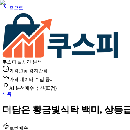
홈으로
쿠스피 실시간 분석
가격변동 감지안됨
가격 데이터 수집 중...
AI 분석
매수 추천
(
83
점)
식품
더담은 황금빛식탁 백미, 상등급, 
로켓배송