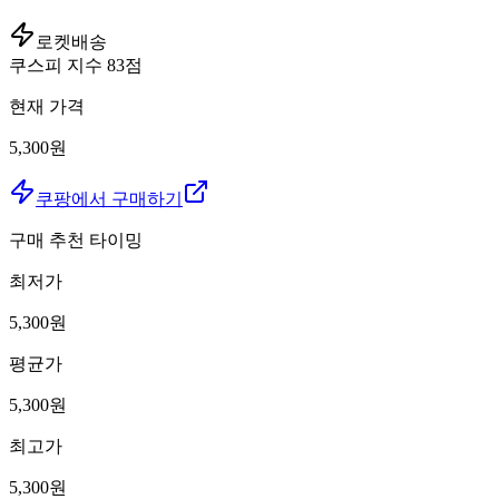
로켓배송
쿠스피 지수
83
점
현재 가격
5,300원
쿠팡에서 구매하기
구매 추천 타이밍
최저가
5,300
원
평균가
5,300
원
최고가
5,300
원