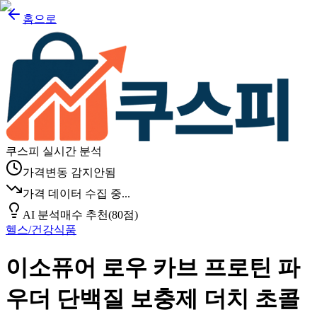
홈으로
쿠스피 실시간 분석
가격변동 감지안됨
가격 데이터 수집 중...
AI 분석
매수 추천
(
80
점)
헬스/건강식품
이소퓨어 로우 카브 프로틴 파
우더 단백질 보충제 더치 초콜