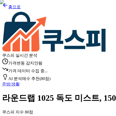
홈으로
쿠스피 실시간 분석
가격변동 감지안됨
가격 데이터 수집 중...
AI 분석
매수 추천
(
80
점)
주방/생활
라운드랩 1025 독도 미스트, 150m
쿠스피 지수
80
점