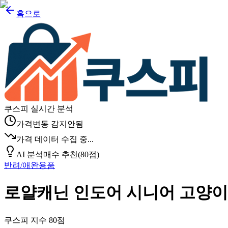
홈으로
쿠스피 실시간 분석
가격변동 감지안됨
가격 데이터 수집 중...
AI 분석
매수 추천
(
80
점)
반려/애완용품
로얄캐닌 인도어 시니어 고양이
쿠스피 지수
80
점