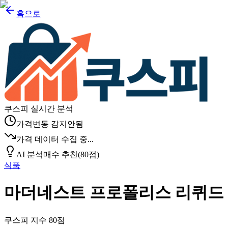
홈으로
쿠스피 실시간 분석
가격변동 감지안됨
가격 데이터 수집 중...
AI 분석
매수 추천
(
80
점)
식품
마더네스트 프로폴리스 리퀴드
쿠스피 지수
80
점