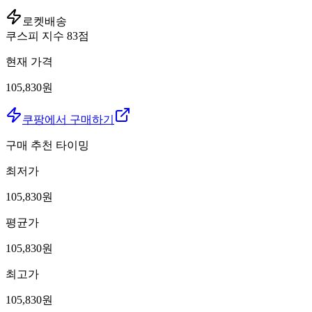
로켓배송
쿠스피 지수
83
점
현재 가격
105,830원
쿠팡에서 구매하기
구매 추천 타이밍
최저가
105,830
원
평균가
105,830
원
최고가
105,830
원