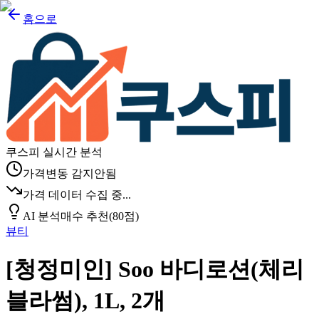
홈으로
쿠스피 실시간 분석
가격변동 감지안됨
가격 데이터 수집 중...
AI 분석
매수 추천
(
80
점)
뷰티
[청정미인] Soo 바디로션(체리
블라썸), 1L, 2개