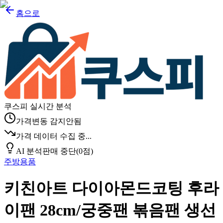
홈으로
쿠스피 실시간 분석
가격변동 감지안됨
가격 데이터 수집 중...
AI 분석
판매 중단
(
0
점)
주방용품
키친아트 다이아몬드코팅 후라
이팬 28cm/궁중팬 볶음팬 생선