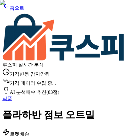
홈으로
쿠스피 실시간 분석
가격변동 감지안됨
가격 데이터 수집 중...
AI 분석
매수 추천
(
83
점)
식품
플라하반 점보 오트밀
로켓배송