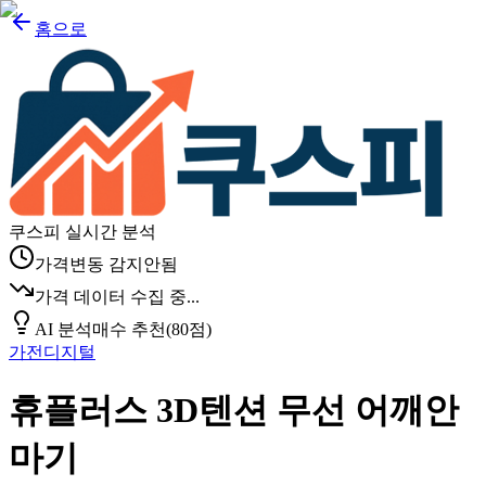
홈으로
쿠스피 실시간 분석
가격변동 감지안됨
가격 데이터 수집 중...
AI 분석
매수 추천
(
80
점)
가전디지털
휴플러스 3D텐션 무선 어깨안
마기