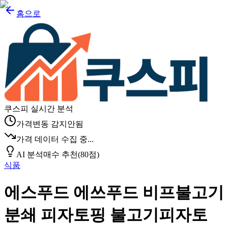
홈으로
쿠스피 실시간 분석
가격변동 감지안됨
가격 데이터 수집 중...
AI 분석
매수 추천
(
80
점)
식품
에스푸드 에쓰푸드 비프불고기
분쇄 피자토핑 불고기피자토