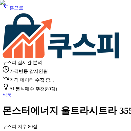
홈으로
쿠스피 실시간 분석
가격변동 감지안됨
가격 데이터 수집 중...
AI 분석
매수 추천
(
80
점)
식품
몬스터에너지 울트라시트라 355ml 
쿠스피 지수
80
점