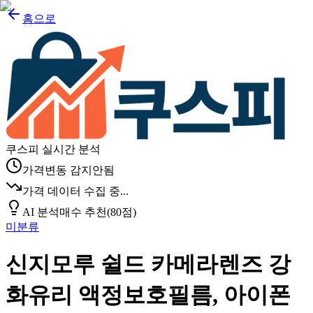
홈으로
쿠스피 실시간 분석
가격변동 감지안됨
가격 데이터 수집 중...
AI 분석
매수 추천
(
80
점)
미분류
신지모루 쉴드 카메라렌즈 강
화유리 액정보호필름, 아이폰