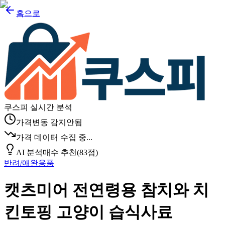
홈으로
쿠스피 실시간 분석
가격변동 감지안됨
가격 데이터 수집 중...
AI 분석
매수 추천
(
83
점)
반려/애완용품
캣츠미어 전연령용 참치와 치
킨토핑 고양이 습식사료