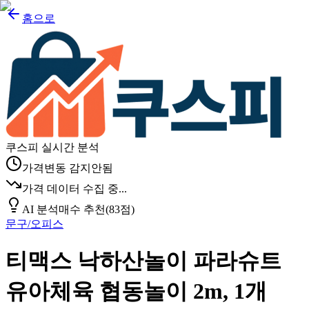
홈으로
쿠스피 실시간 분석
가격변동 감지안됨
가격 데이터 수집 중...
AI 분석
매수 추천
(
83
점)
문구/오피스
티맥스 낙하산놀이 파라슈트
유아체육 협동놀이 2m, 1개