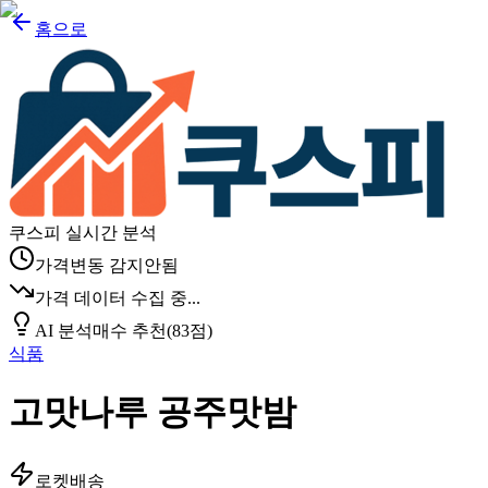
홈으로
쿠스피 실시간 분석
가격변동 감지안됨
가격 데이터 수집 중...
AI 분석
매수 추천
(
83
점)
식품
고맛나루 공주맛밤
로켓배송