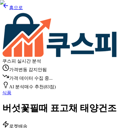
홈으로
쿠스피 실시간 분석
가격변동 감지안됨
가격 데이터 수집 중...
AI 분석
매수 추천
(
83
점)
식품
버섯꽃필때 표고채 태양건조
로켓배송