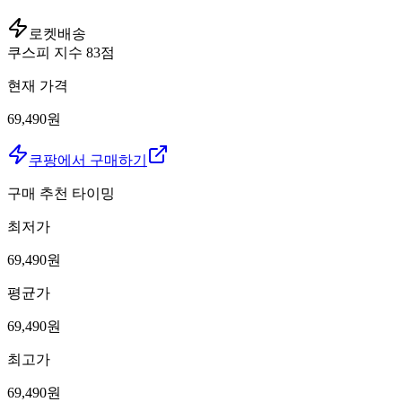
로켓배송
쿠스피 지수
83
점
현재 가격
69,490원
쿠팡에서 구매하기
구매 추천 타이밍
최저가
69,490
원
평균가
69,490
원
최고가
69,490
원