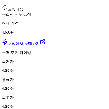
로켓배송
쿠스피 지수
83
점
현재 가격
4,630원
쿠팡에서 구매하기
구매 추천 타이밍
최저가
4,630
원
평균가
4,630
원
최고가
4,630
원