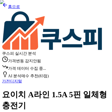
홈으로
쿠스피 실시간 분석
가격변동 감지안됨
가격 데이터 수집 중...
AI 분석
매수 추천
(
83
점)
가전디지털
요이치 A라인 1.5A 5핀 일체형
충전기