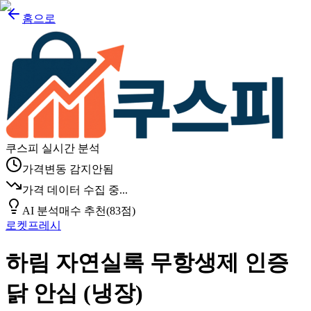
홈으로
쿠스피 실시간 분석
가격변동 감지안됨
가격 데이터 수집 중...
AI 분석
매수 추천
(
83
점)
로켓프레시
하림 자연실록 무항생제 인증
닭 안심 (냉장)