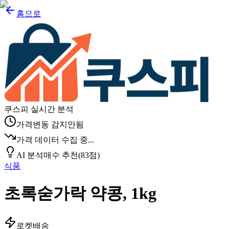
홈으로
쿠스피 실시간 분석
가격변동 감지안됨
가격 데이터 수집 중...
AI 분석
매수 추천
(
83
점)
식품
초록숟가락 약콩, 1kg
로켓배송