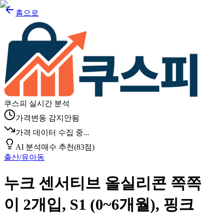
홈으로
쿠스피 실시간 분석
가격변동 감지안됨
가격 데이터 수집 중...
AI 분석
매수 추천
(
83
점)
출산/유아동
누크 센서티브 올실리콘 쪽쪽
이 2개입, S1 (0~6개월), 핑크