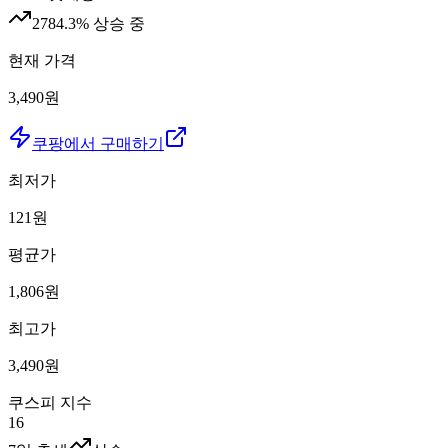
2784.3
% 상승 중
현재 가격
3,490원
쿠팡에서 구매하기
최저가
121
원
평균가
1,806
원
최고가
3,490
원
쿠스피 지수
16