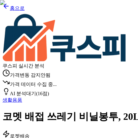
홈으로
쿠스피 실시간 분석
가격변동 감지안됨
가격 데이터 수집 중...
AI 분석
대기
(
16
점)
생활용품
코멧 배접 쓰레기 비닐봉투, 20L,
로켓배송