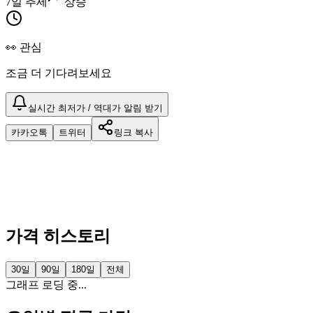
7일 추세
상승
👀 관심
조금 더 기다려보세요
실시간 최저가 / 역대가 알림 받기
카카오톡
트위터
링크 복사
가격 히스토리
30일
90일
180일
전체
그래프 로딩 중...