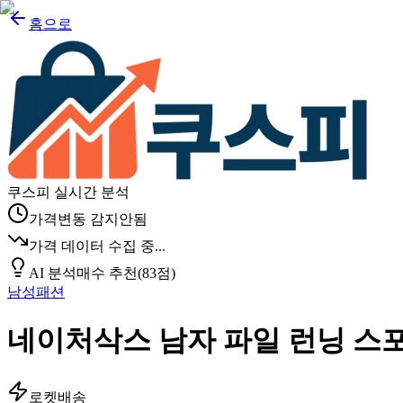
홈으로
쿠스피 실시간 분석
가격변동 감지안됨
가격 데이터 수집 중...
AI 분석
매수 추천
(
83
점)
남성패션
네이처삭스 남자 파일 런닝 스포
로켓배송