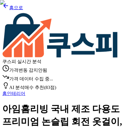
홈으로
쿠스피 실시간 분석
가격변동 감지안됨
가격 데이터 수집 중...
AI 분석
매수 추천
(
83
점)
홈인테리어
아임홈리빙 국내 제조 다용도
프리미엄 논슬립 회전 옷걸이,