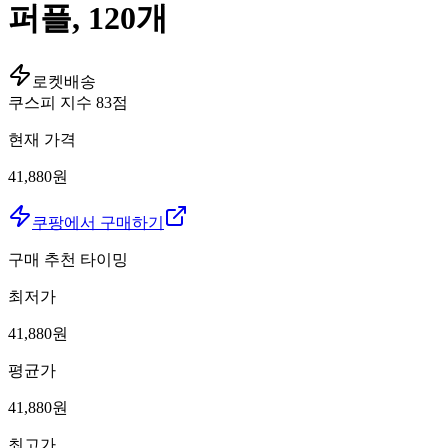
퍼플, 120개
로켓배송
쿠스피 지수
83
점
현재 가격
41,880원
쿠팡에서 구매하기
구매 추천 타이밍
최저가
41,880
원
평균가
41,880
원
최고가