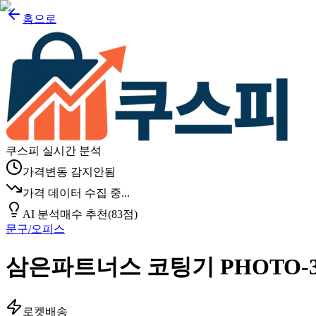
홈으로
쿠스피 실시간 분석
가격변동 감지안됨
가격 데이터 수집 중...
AI 분석
매수 추천
(
83
점)
문구/오피스
삼은파트너스 코팅기 PHOTO-3
로켓배송