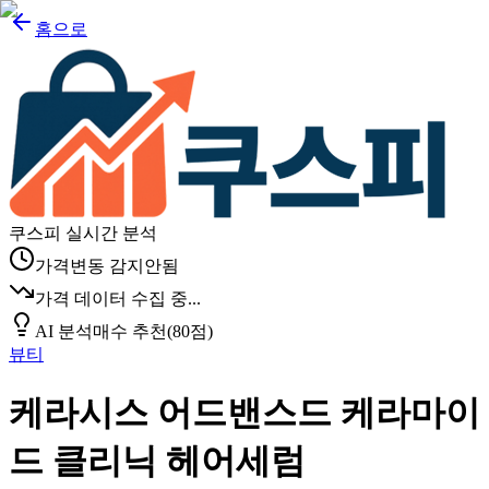
홈으로
쿠스피 실시간 분석
가격변동 감지안됨
가격 데이터 수집 중...
AI 분석
매수 추천
(
80
점)
뷰티
케라시스 어드밴스드 케라마이
드 클리닉 헤어세럼