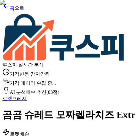
홈으로
쿠스피 실시간 분석
가격변동 감지안됨
가격 데이터 수집 중...
AI 분석
매수 추천
(
83
점)
로켓프레시
곰곰 슈레드 모짜렐라치즈 Extra 
로켓배송