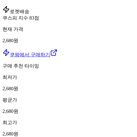
로켓배송
쿠스피 지수
83
점
현재 가격
2,680원
쿠팡에서 구매하기
구매 추천 타이밍
최저가
2,680
원
평균가
2,680
원
최고가
2,680
원