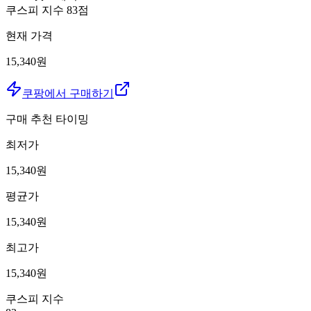
쿠스피 지수
83
점
현재 가격
15,340원
쿠팡에서 구매하기
구매 추천 타이밍
최저가
15,340
원
평균가
15,340
원
최고가
15,340
원
쿠스피 지수