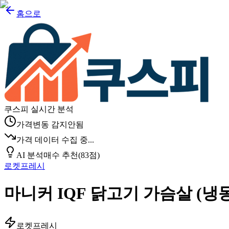
홈으로
쿠스피 실시간 분석
가격변동 감지안됨
가격 데이터 수집 중...
AI 분석
매수 추천
(
83
점)
로켓프레시
마니커 IQF 닭고기 가슴살 (냉동
로켓프레시