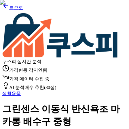
홈으로
쿠스피 실시간 분석
가격변동 감지안됨
가격 데이터 수집 중...
AI 분석
매수 추천
(
80
점)
생활용품
그린센스 이동식 반신욕조 마
카롱 배수구 중형