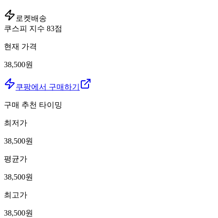
로켓배송
쿠스피 지수
83
점
현재 가격
38,500원
쿠팡에서 구매하기
구매 추천 타이밍
최저가
38,500
원
평균가
38,500
원
최고가
38,500
원