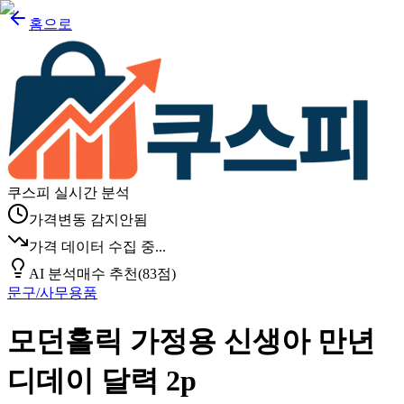
홈으로
쿠스피 실시간 분석
가격변동 감지안됨
가격 데이터 수집 중...
AI 분석
매수 추천
(
83
점)
문구/사무용품
모던홀릭 가정용 신생아 만년
디데이 달력 2p