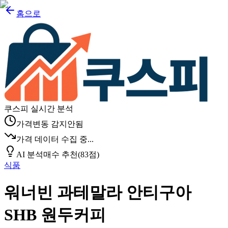
홈으로
쿠스피 실시간 분석
가격변동 감지안됨
가격 데이터 수집 중...
AI 분석
매수 추천
(
83
점)
식품
워너빈 과테말라 안티구아
SHB 원두커피