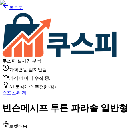
홈으로
쿠스피 실시간 분석
가격변동 감지안됨
가격 데이터 수집 중...
AI 분석
매수 추천
(
83
점)
스포츠/레저
빈슨메시프 투톤 파라솔 일반형
로켓배송