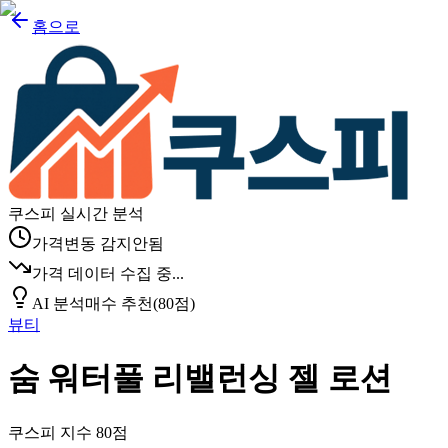
홈으로
쿠스피 실시간 분석
가격변동 감지안됨
가격 데이터 수집 중...
AI 분석
매수 추천
(
80
점)
뷰티
숨 워터풀 리밸런싱 젤 로션
쿠스피 지수
80
점