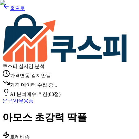
홈으로
쿠스피 실시간 분석
가격변동 감지안됨
가격 데이터 수집 중...
AI 분석
매수 추천
(
83
점)
문구/사무용품
아모스 초강력 딱풀
로켓배송