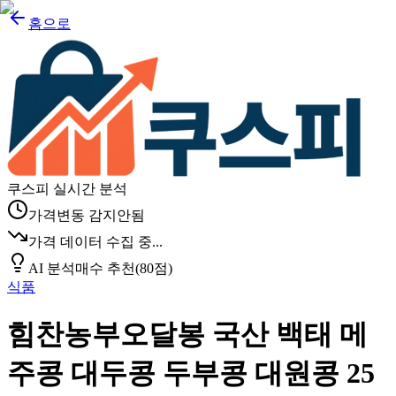
홈으로
쿠스피 실시간 분석
가격변동 감지안됨
가격 데이터 수집 중...
AI 분석
매수 추천
(
80
점)
식품
힘찬농부오달봉 국산 백태 메
주콩 대두콩 두부콩 대원콩 25